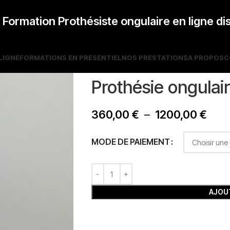
ormation Prothésiste ongulaire en ligne di
LIGNE
FORMATIONS EN PRESENTIEL
NOS PRESTATIONS
A PROPOS
C
Prothésie ongulai
360,00
€
–
1200,00
€
MODE DE PAIEMENT
AJOUT