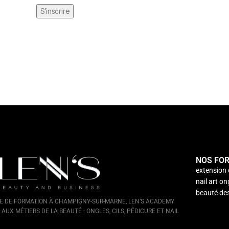
S’inscrire
NOS FO
extension 
nail art on
beauté de
E DE FORMATION À CHAMPIGNY-SUR-MARNE, LEN’S ACADEMY
AUX MÉTIERS DE LA BEAUTÉ : ONGLES, CILS, PÉDICURE ET NAIL