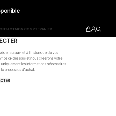
sponible
ONTACT
MON COMPTE
PANIER
ECTER
céder au suivi et à l'historique de vos
mps ci-dessous et nous créerons votre
niquement les informations nécessaires
r le processus d'achat.
ECTER