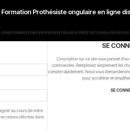
ormation Prothésiste ongulaire en ligne di
LIGNE
FORMATIONS EN PRESENTIEL
NOS PRESTATIONS
A PROPOS
C
SE CONN
L'inscription sur ce site vous permet d'ac
commandes. Remplissez simplement les cha
compte rapidement. Nous vous demanderons u
pour accélérer et simplifie
SE CONN
agner au cours de votre
tres raisons décrites dans